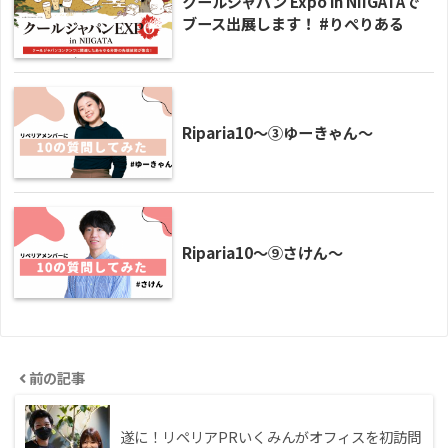
クールジャパン Expo in NIIGATAで
ブース出展します！ #りぺりある
Riparia10〜③ゆーきゃん〜
Riparia10〜⑨さけん〜
前の記事
遂に！リペリアPRいくみんがオフィスを初訪問