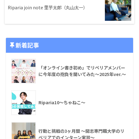
Riparia join note 里芋太郎（丸山太一）
新着記事
「オンライン書き初め」でリペリアメンバー
に今年度の抱負を聞いてみた〜2025年ver.〜
Riparia10〜ちゃねこ〜
行動と挑戦の3ヶ月間 〜開志専門職大学のリ
ペリアでのインターン実習〜