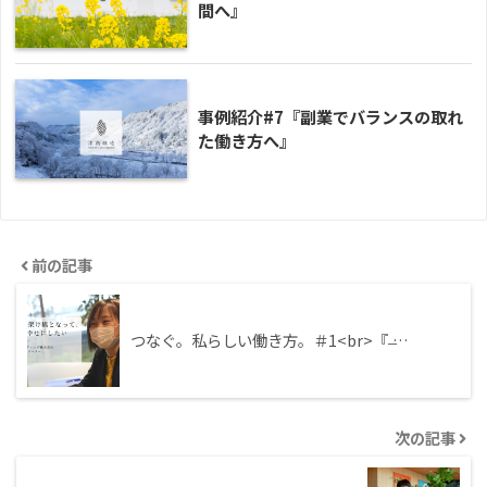
間へ』
事例紹介#7『副業でバランスの取れ
た働き方へ』
前の記事
つなぐ。私らしい働き方。＃1<br>『 ̶…
次の記事