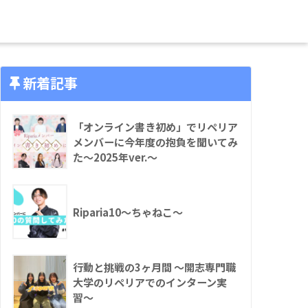
新着記事
「オンライン書き初め」でリペリア
メンバーに今年度の抱負を聞いてみ
た〜2025年ver.〜
Riparia10〜ちゃねこ〜
行動と挑戦の3ヶ月間 〜開志専門職
大学のリペリアでのインターン実
習〜